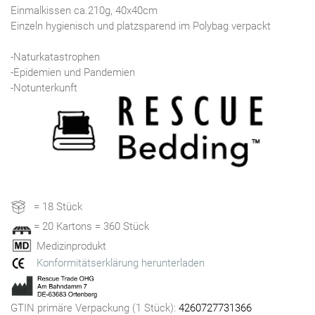
Einmalkissen ca.210g, 40x40cm
Einzeln hygienisch und platzsparend im Polybag verpackt
-Naturkatastrophen
-Epidemien und Pandemien
-Notunterkunft
= 18 Stück
= 20 Kartons = 360 Stück
Medizinprodukt
Konformitätserklärung herunterladen
GTIN primäre Verpackung (1 Stück):
4260727731366