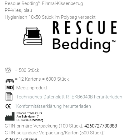
Rescue Bedding™ Einmal-Kissenbezug
PP-Vlies, blau
Hygienisch 10x50 Stück im Polybag verpackt
= 500 Stück
= 12 Kartons = 6000 Stück
Medizinprodukt
Technisches Datenblatt RTEKB6040B herunterladen
Konformitätserklärung herunterladen
GTIN primäre Verpackung (100 Stück):
4260727730888
GTIN sekundäre Verpackung/Karton (500 Stück):
4260727730369