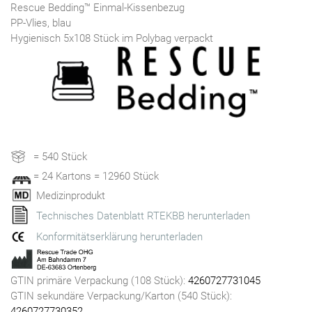
Rescue Bedding™ Einmal-Kissenbezug
PP-Vlies, blau
Hygienisch 5x108 Stück im Polybag verpackt
= 540 Stück
= 24 Kartons = 12960 Stück
Medizinprodukt
Technisches Datenblatt RTEKBB herunterladen
Konformitätserklärung herunterladen
GTIN primäre Verpackung (108 Stück):
4260727731045
GTIN sekundäre Verpackung/Karton (540 Stück):
4260727730352