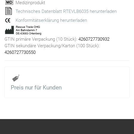
Medizinprodukt
Technisches Datenblatt RTEVLB6035 herunterladen
Konformitätserklärung herunterladen
GTIN primäre Verpackung (10 Stück):
4260727730932
GTIN sekundäre Verpackung/Karton (100 Stück):
4260727730550
Preis nur für Kunden