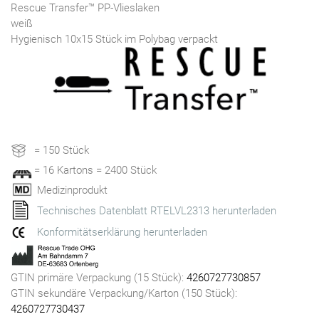
Rescue Transfer™ PP-Vlieslaken
weiß
Hygienisch 10x15 Stück im Polybag verpackt
= 150 Stück
= 16 Kartons = 2400 Stück
Medizinprodukt
Technisches Datenblatt RTELVL2313 herunterladen
Konformitätserklärung herunterladen
GTIN primäre Verpackung (15 Stück):
4260727730857
GTIN sekundäre Verpackung/Karton (150 Stück):
4260727730437