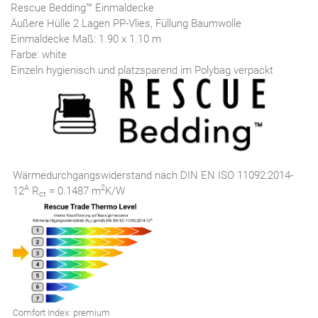
Rescue Bedding™ Einmaldecke
Äußere Hülle 2 Lagen PP-Vlies, Füllung Baumwolle
Einmaldecke Maß: 1.90 x 1.10 m
Farbe: white
Einzeln hygienisch und platzsparend im Polybag verpackt
Wärmedurchgangswiderstand nach DIN EN ISO 11092:2014-
A
2
12
R
= 0.1487 m
K/W
ct
Comfort Index: premium