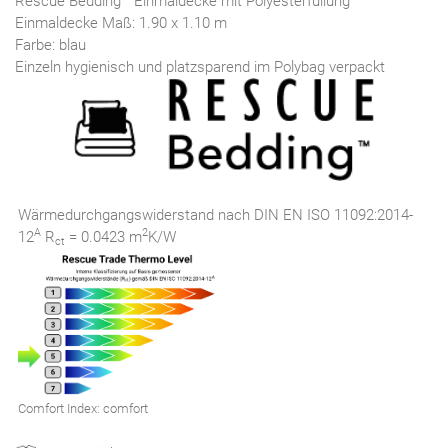
Rescue Bedding™ Einmaldecke mit Polyesterfüllung
Einmaldecke Maß: 1.90 x 1.10 m
Farbe: blau
Einzeln hygienisch und platzsparend im Polybag verpackt
Wärmedurchgangswiderstand nach DIN EN ISO 11092:2014-
A
2
12
R
= 0.0423 m
K/W
ct
Comfort Index: comfort