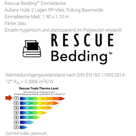
Rescue Bedding™ Einmaldecke
Äußere Hülle 2 Lagen PP-Vlies, Füllung Baumwolle
Einmaldecke Maß: 1.90 x 1.10 m
Farbe: blau
Einzeln hygienisch und platzsparend im Polybeutel verpackt
Wärmedurchgangswiderstand nach DIN EN ISO 11092:2014-
A
2
12
R
= 0.3006 m
K/W
ct
Comfort Index: premium